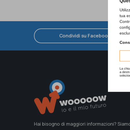
Ques
Utili
tua e
Contr
confi
esclu
Condividi su Facebook
Consu
La chiu
a destr
selezio
Hai bisogno di maggiori informazioni? Siam