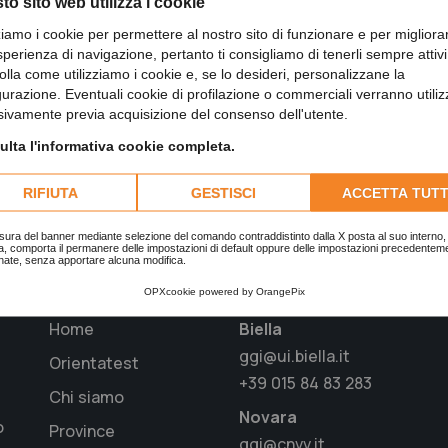
to sito web utilizza i cookie
zziamo i cookie per permettere al nostro sito di funzionare e per migliora
sperienza di navigazione, pertanto ti consigliamo di tenerli sempre attivi
olla come utilizziamo i cookie e, se lo desideri, personalizzane la
gurazione. Eventuali cookie di profilazione o commerciali verranno utiliz
sivamente previa acquisizione del consenso dell'utente.
Condividi su WhatsApp
lta l'informativa cookie completa.
RIFIUTA
GESTISCI
ACCETTA TUTT
sura del banner mediante selezione del comando contraddistinto dalla X posta al suo interno, 
a, comporta il permanere delle impostazioni di default oppure delle impostazioni precedentem
nate, senza apportare alcuna modifica.
Menu
Provincie aderenti
OPXcookie
powered by
OrangePix
Home
Biella
ggi@ui.biella.it
Orientatest
+39 015 84 83 283
Chi siamo
Novara
o
Province
ggi@cnvv.it