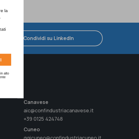
re la
.
zati
Condividi su LinkedIn
I
in alto
ente
Canavese
aic@confindustriacanavese.it
+39 0125 424748
Cuneo
ggicuneo@confindustriacuneo.it