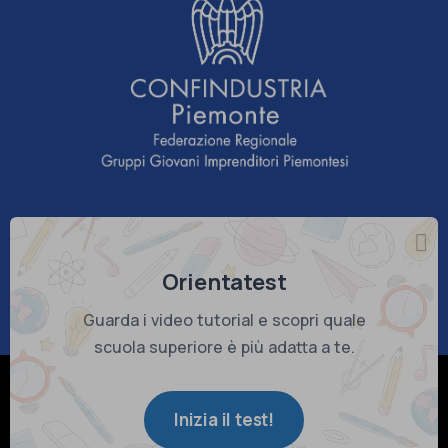
Sponsor tecnico
Orientatest
Guarda i video tutorial e scopri quale
scuola superiore è più adatta a te.
© Copyright 2026 Confindustria Piemonte - C.F. 80082290018
Company Info
-
Privacy Policy
-
Cookie Policy
-
Preferenze Cookie
Inizia il test!