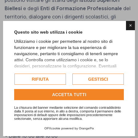
Biellesi
e degli
Enti di Formazione Professionale
del
territorio, dialogare con i dirigenti scolastici, gli
insegnanti e gli studenti, e scoprire da vicino cosa ti
×
Questo sito web utilizza i cookie
aspetta dopo le medie.
Utilizziamo i cookie per permettere al nostro sito di
Un’occasione preziosa per scegliere consapevolmente
funzionare e per migliorare la tua esperienza di
navigazione, pertanto ti consigliamo di tenerli sempre
il proprio futuro dopo le medie.
attivi. Controlla come utilizziamo i cookie e, se lo
desideri, personalizzane la configurazione. Eventuali
Attività di orientamento a cura di
SBIR – Scuole
cookie di profilazione o commerciali verranno utilizzati
Biellesi In Rete
.
esclusivamente previa acquisizione del consenso
RIFIUTA
GESTISCI
dell'utente.
Wooooow!Biella. Il mio futuro dopo le
Consulta l'informativa cookie completa.
ACCETTA TUTTI
superiori
La chiusura del banner mediante selezione del comando contraddistinto
dalla X posta al suo interno, in alto a destra, comporta il permanere delle
Orientamento per i ragazzi delle scuole superiori e
impostazioni di default oppure delle impostazioni precedentemente
selezionate, senza apportare alcuna modifica.
le loro famiglie
OPXcookie
powered by
OrangePix
• Dalle 10:00 alle 18:00