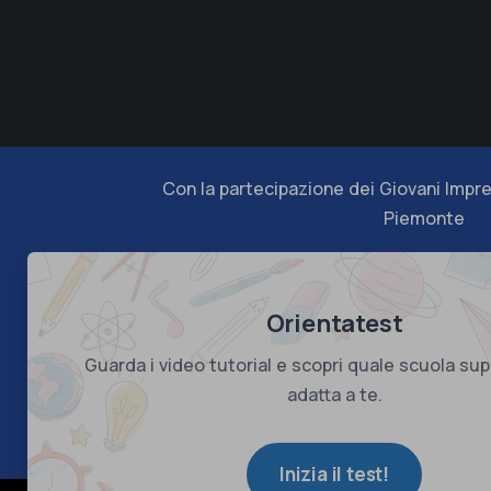
Con la partecipazione dei Giovani Impre
Piemonte
Orientatest
Guarda i video tutorial e scopri quale scuola sup
adatta a te.
Inizia il test!