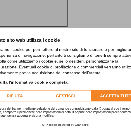
to sito web utilizza i cookie
zziamo i cookie per permettere al nostro sito di funzionare e per migliora
sperienza di navigazione, pertanto ti consigliamo di tenerli sempre attivi
olla come utilizziamo i cookie e, se lo desideri, personalizzane la
gurazione. Eventuali cookie di profilazione o commerciali verranno utiliz
sivamente previa acquisizione del consenso dell'utente.
lta l'informativa cookie completa.
RIFIUTA
GESTISCI
ACCETTA TUTT
sura del banner mediante selezione del comando contraddistinto dalla X posta al suo interno, 
a, comporta il permanere delle impostazioni di default oppure delle impostazioni precedentem
nate, senza apportare alcuna modifica.
a Novara Vercelli
OPXcookie
powered by
OrangePix