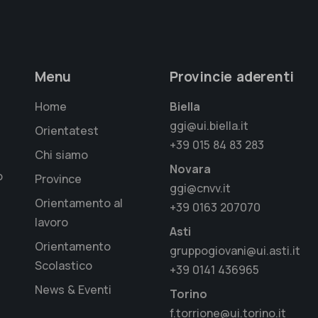
Menu
Provincie aderenti
Home
Biella
ggi@ui.biella.it
Orientatest
+39 015 84 83 283
Chi siamo
Novara
o
Province
ggi@cnvv.it
Orientamento al
+39 0163 207070
lavoro
Asti
Orientamento
gruppogiovani@ui.asti.it
Scolastico
+39 0141 436965
News & Eventi
Torino
f.torrione@ui.torino.it