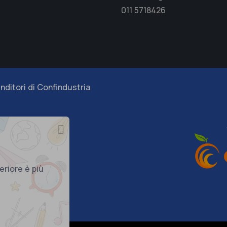
011 5718426
nditori di Confindustria
eriore è più