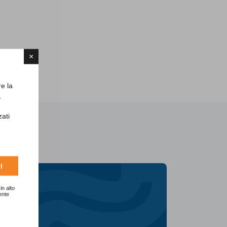
×
re la
.
zati
I
in alto
ente