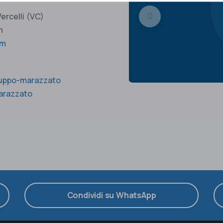
Vercelli (VC)
m
om
ruppo-marazzato
arazzato
Condividi su WhatsApp