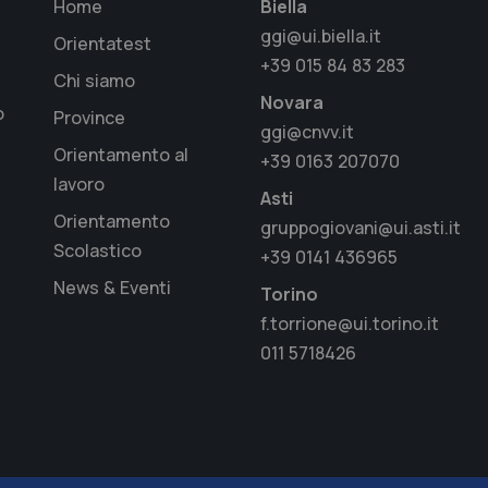
Home
Biella
ggi@ui.biella.it
Orientatest
+39 015 84 83 283
Chi siamo
Novara
o
Province
ggi@cnvv.it
Orientamento al
+39 0163 207070
lavoro
Asti
Orientamento
gruppogiovani@ui.asti.it
Scolastico
+39 0141 436965
News & Eventi
Torino
f.torrione@ui.torino.it
011 5718426