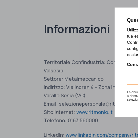
Ques
Informazioni
Utili
tua e
Contr
confi
esclu
Territoriale Confindustria: Confindustri
Consu
Valsesia
Settore: Metalmeccanico
Indirizzo: Via Indren 4 - Zona Industrial
La chiu
Varallo Sesia (VC)
a destr
selezio
Email: selezionepersonale@ritmonio.it
Sito internet:
www.ritmonio.it
Telefono: 0163 560000
LinkedIn:
www.linkedin.com/company/ri