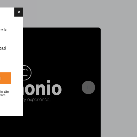
×
re la
.
zati
I
in alto
ente