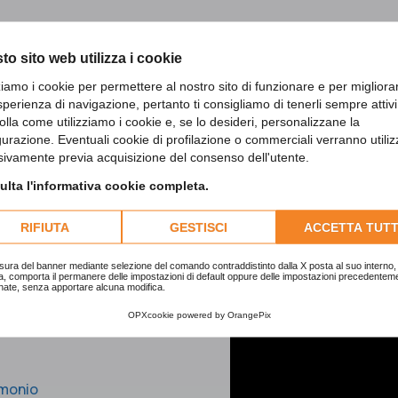
to sito web utilizza i cookie
zziamo i cookie per permettere al nostro sito di funzionare e per migliora
sperienza di navigazione, pertanto ti consigliamo di tenerli sempre attivi
olla come utilizziamo i cookie e, se lo desideri, personalizzane la
gurazione. Eventuali cookie di profilazione o commerciali verranno utiliz
sivamente previa acquisizione del consenso dell'utente.
a Novara Vercelli
lta l'informativa cookie completa.
RIFIUTA
GESTISCI
ACCETTA TUTT
e Roccapietra, 13019
sura del banner mediante selezione del comando contraddistinto dalla X posta al suo interno, 
a, comporta il permanere delle impostazioni di default oppure delle impostazioni precedentem
nate, senza apportare alcuna modifica.
OPXcookie
powered by
OrangePix
tmonio