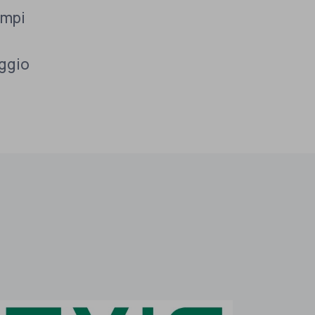
ampi
aggio