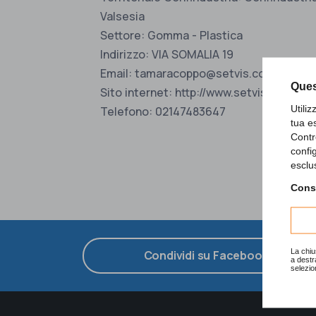
Valsesia
Settore: Gomma - Plastica
Indirizzo: VIA SOMALIA 19
Email: tamaracoppo@setvis.com
Ques
Sito internet: http://www.setvis.com
Utili
Telefono: 02147483647
tua e
Contr
confi
esclu
Consu
La chiu
Condividi su Facebook
a destr
selezio