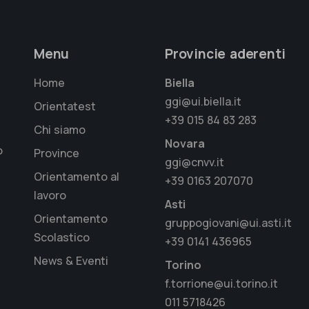
Menu
Provincie aderenti
Home
Biella
ggi@ui.biella.it
Orientatest
+39 015 84 83 283
Chi siamo
Novara
o
Province
ggi@cnvv.it
Orientamento al
+39 0163 207070
lavoro
Asti
Orientamento
gruppogiovani@ui.asti.it
Scolastico
+39 0141 436965
News & Eventi
Torino
f.torrione@ui.torino.it
011 5718426