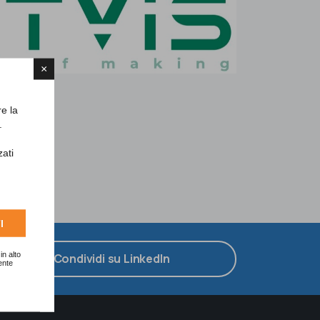
×
re la
.
zati
I
in alto
Condividi su LinkedIn
ente