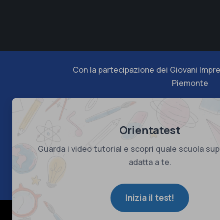
Con la partecipazione dei Giovani Impre
Piemonte
Orientatest
Guarda i video tutorial e scopri quale scuola sup
adatta a te.
Inizia il test!
© Copyright 2026 Confindustria Piemonte - C.F. 80082