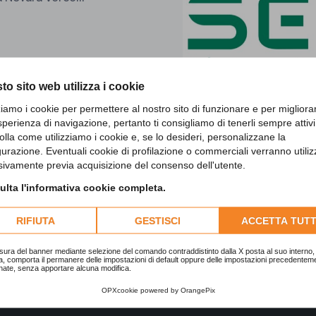
to sito web utilizza i cookie
zziamo i cookie per permettere al nostro sito di funzionare e per migliora
sperienza di navigazione, pertanto ti consigliamo di tenerli sempre attivi
olla come utilizziamo i cookie e, se lo desideri, personalizzane la
gurazione. Eventuali cookie di profilazione o commerciali verranno utiliz
sivamente previa acquisizione del consenso dell'utente.
lta l'informativa cookie completa.
RIFIUTA
GESTISCI
ACCETTA TUTT
sura del banner mediante selezione del comando contraddistinto dalla X posta al suo interno, 
Condividi su WhatsApp
a, comporta il permanere delle impostazioni di default oppure delle impostazioni precedentem
nate, senza apportare alcuna modifica.
OPXcookie
powered by
OrangePix