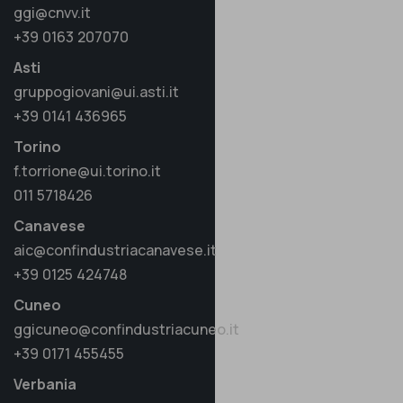
ggi@cnvv.it
+39 0163 207070
Asti
gruppogiovani@ui.asti.it
+39 0141 436965
Torino
f.torrione@ui.torino.it
011 5718426
Canavese
aic@confindustriacanavese.it
+39 0125 424748
Cuneo
ggicuneo@confindustriacuneo.it
+39 0171 455455
Verbania