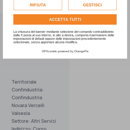
esclusivamente previa acquisizione del consenso
RIFIUTA
GESTISCI
dell'utente.
Consulta l'informativa cookie completa.
ACCETTA TUTTI
La chiusura del banner mediante selezione del comando contraddistinto
dalla X posta al suo interno, in alto a destra, comporta il permanere delle
impostazioni di default oppure delle impostazioni precedentemente
selezionate, senza apportare alcuna modifica.
Informazioni
OPXcookie
powered by
OrangePix
Territoriale
Confindustria:
Confindustria
Novara Vercelli
Valsesia
Settore: Altri Servizi
Indirizzo: Corso