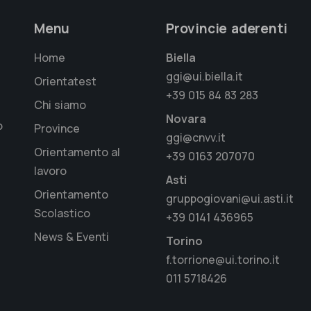
Menu
Provincie aderenti
Home
Biella
ggi@ui.biella.it
Orientatest
+39 015 84 83 283
Chi siamo
Novara
o
Province
ggi@cnvv.it
Orientamento al
+39 0163 207070
lavoro
Asti
Orientamento
gruppogiovani@ui.asti.it
Scolastico
+39 0141 436965
News & Eventi
Torino
f.torrione@ui.torino.it
011 5718426