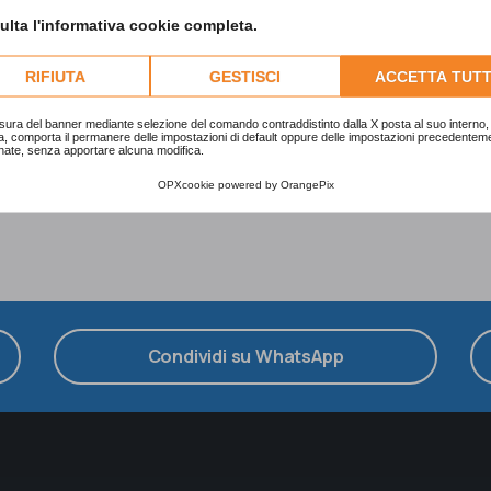
Altri percorsi di studio
lta l'informativa cookie completa.
RIFIUTA
GESTISCI
ACCETTA TUTT
COSTRUTTORI MEZZO AEREO
sura del banner mediante selezione del comando contraddistinto dalla X posta al suo interno, 
a, comporta il permanere delle impostazioni di default oppure delle impostazioni precedentem
nate, senza apportare alcuna modifica.
OPXcookie
powered by
OrangePix
Condividi su WhatsApp