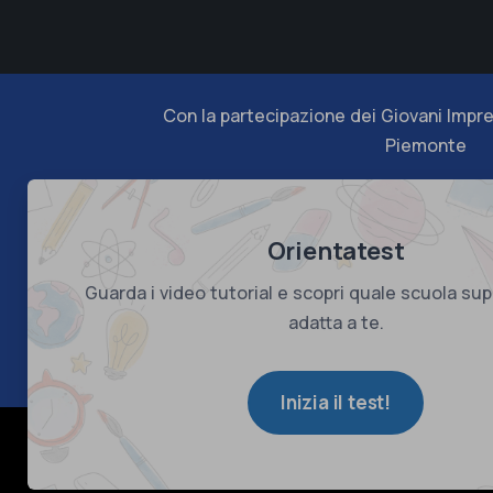
Con la partecipazione dei Giovani Impre
Piemonte
Orientatest
Guarda i video tutorial e scopri quale scuola sup
adatta a te.
Inizia il test!
© Copyright 2026 Confindustria Piemonte - C.F. 80082
Company Info
-
Privacy Policy
-
Cookie Policy
-
Preferenze