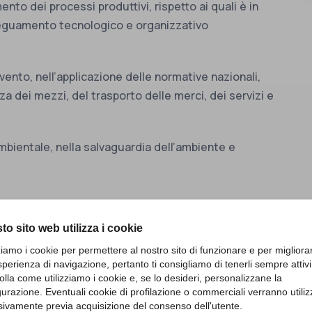
to dei processi produttivi, rispetto ai quali è in
adeguamento tecnologico e organizzativo
rvento, nell’applicazione delle normative nazionali,
za dei mezzi, del trasporto delle merci, dei servizi e
mbientale, nella salvaguardia dell’ambiente e
to sito web utilizza i cookie
zziamo i cookie per permettere al nostro sito di funzionare e per migliora
sperienza di navigazione, pertanto ti consigliamo di tenerli sempre attivi
olla come utilizziamo i cookie e, se lo desideri, personalizzane la
gurazione. Eventuali cookie di profilazione o commerciali verranno utiliz
sivamente previa acquisizione del consenso dell'utente.