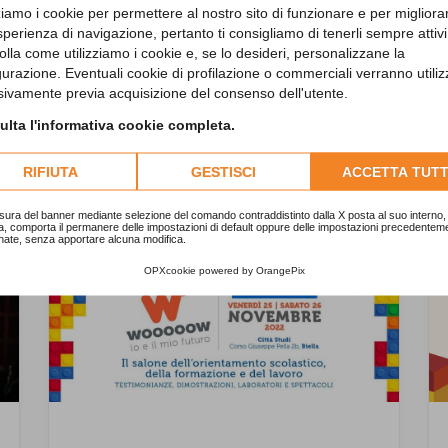
zziamo i cookie per permettere al nostro sito di funzionare e per migliora
sperienza di navigazione, pertanto ti consigliamo di tenerli sempre attivi
olla come utilizziamo i cookie e, se lo desideri, personalizzane la
gurazione. Eventuali cookie di profilazione o commerciali verranno utiliz
sivamente previa acquisizione del consenso dell'utente.
lta l'informativa cookie completa.
News Biella
RIFIUTA
GESTISCI
ACCETTA TUTT
sura del banner mediante selezione del comando contraddistinto dalla X posta al suo interno, 
a, comporta il permanere delle impostazioni di default oppure delle impostazioni precedentem
nate, senza apportare alcuna modifica.
OPXcookie
powered by
OrangePix