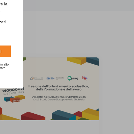
re la
.
zati
I
in alto
ente