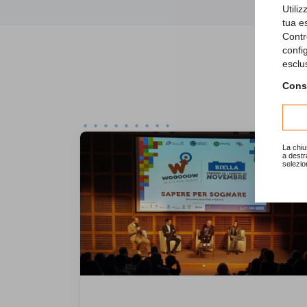
Utili
tua e
Contr
confi
esclu
Consu
La chiu
a destr
selezio