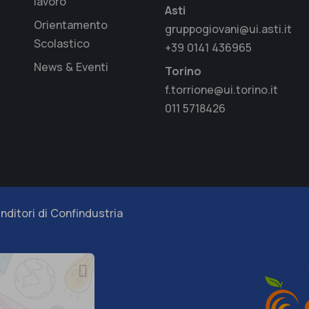
lavoro
Asti
Orientamento
gruppogiovani@ui.asti.it
Scolastico
+39 0141 436965
News & Eventi
Torino
f.torrione@ui.torino.it
011 5718426
nditori di Confindustria