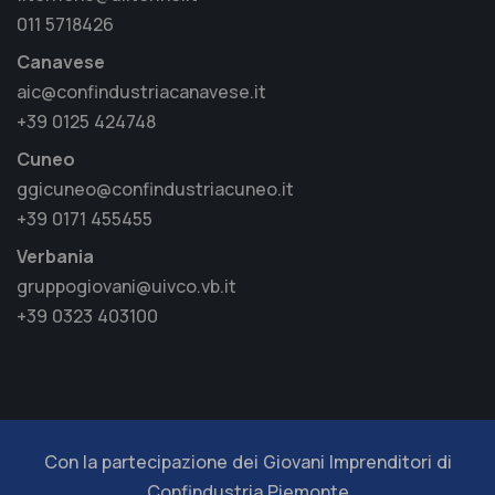
011 5718426
Canavese
aic@confindustriacanavese.it
+39 0125 424748
Cuneo
ggicuneo@confindustriacuneo.it
+39 0171 455455
Verbania
gruppogiovani@uivco.vb.it
+39 0323 403100
Con la partecipazione dei Giovani Imprenditori di
Confindustria Piemonte