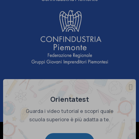
Sponsor tecnico
Orientatest
Guarda i video tutorial e scopri quale
scuola superiore è più adatta a te.
© Copyright 2026 Confindustria Piemonte - C.F. 80082290018
Company Info
-
Privacy Policy
-
Cookie Policy
-
Preferenze Cookie