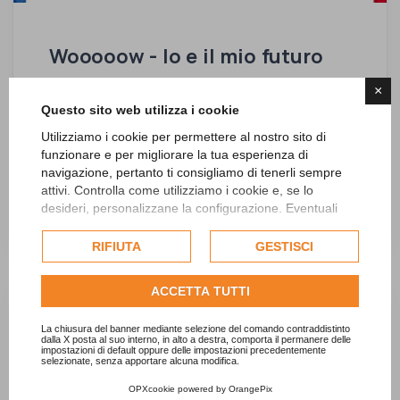
Wooooow - Io e il mio futuro
×
Biella, 25 - 26 Novembre 2022
Questo sito web utilizza i cookie
Il salone dell’orientamento scolastico, della
Utilizziamo i cookie per permettere al nostro sito di
formazione e del lavoro
funzionare e per migliorare la tua esperienza di
navigazione, pertanto ti consigliamo di tenerli sempre
attivi. Controlla come utilizziamo i cookie e, se lo
desideri, personalizzane la configurazione. Eventuali
28 ott 2022
cookie di profilazione o commerciali verranno utilizzati
esclusivamente previa acquisizione del consenso
RIFIUTA
GESTISCI
dell'utente.
Consulta l'informativa cookie completa.
ACCETTA TUTTI
La chiusura del banner mediante selezione del comando contraddistinto
dalla X posta al suo interno, in alto a destra, comporta il permanere delle
impostazioni di default oppure delle impostazioni precedentemente
selezionate, senza apportare alcuna modifica.
OPXcookie
powered by
OrangePix