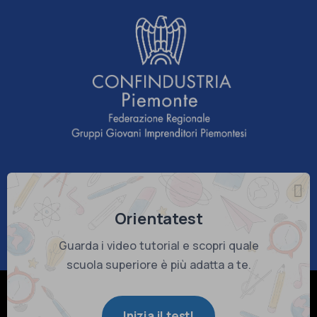
Sponsor tecnico
Orientatest
Guarda i video tutorial e scopri quale
scuola superiore è più adatta a te.
© Copyright 2026 Confindustria Piemonte - C.F. 80082290018
Company Info
-
Privacy Policy
-
Cookie Policy
-
Preferenze Cookie
Inizia il test!