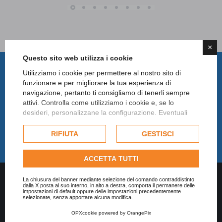
×
Questo sito web utilizza i cookie
Utilizziamo i cookie per permettere al nostro sito di
Condividi su Facebook
funzionare e per migliorare la tua esperienza di
navigazione, pertanto ti consigliamo di tenerli sempre
attivi. Controlla come utilizziamo i cookie e, se lo
Condividi su WhatsApp
desideri, personalizzane la configurazione. Eventuali
cookie di profilazione o commerciali verranno utilizzati
esclusivamente previa acquisizione del consenso
RIFIUTA
GESTISCI
Condividi su LinkedIn
dell'utente.
Consulta l'informativa cookie completa.
ACCETTA TUTTI
La chiusura del banner mediante selezione del comando contraddistinto
dalla X posta al suo interno, in alto a destra, comporta il permanere delle
impostazioni di default oppure delle impostazioni precedentemente
selezionate, senza apportare alcuna modifica.
OPXcookie
powered by
OrangePix