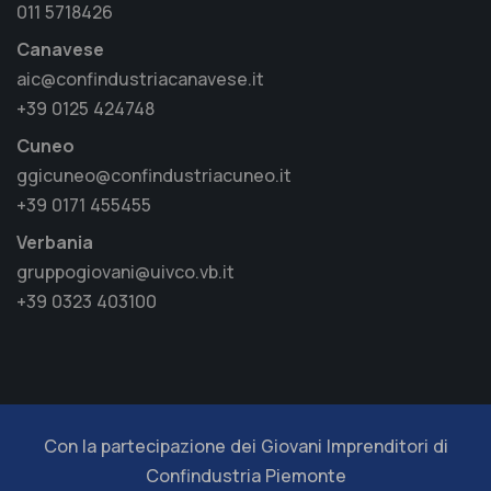
011 5718426
Canavese
aic@confindustriacanavese.it
+39 0125 424748
Cuneo
ggicuneo@confindustriacuneo.it
+39 0171 455455
Verbania
gruppogiovani@uivco.vb.it
+39 0323 403100
Con la partecipazione dei Giovani Imprenditori di
Confindustria Piemonte