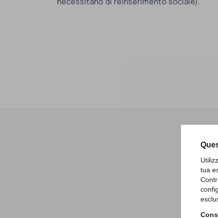
necessitano di reinserimento sociale).
Ques
Utili
tua e
Contr
confi
esclu
Consu