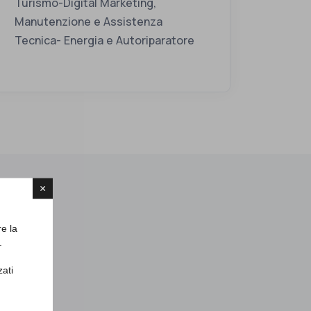
Turismo-Digital Marketing,
Manutenzione e Assistenza
Tecnica- Energia e Autoriparatore
×
re la
.
zati