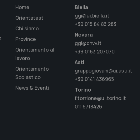
Home
Biella
ggi@ui.biella.it
Orientatest
+39 015 84 83 283
Chi siamo
Novara
o
Province
ggi@cnvv.it
Orientamento al
+39 0163 207070
lavoro
Asti
Orientamento
gruppogiovani@ui.asti.it
Scolastico
+39 0141 436965
News & Eventi
Torino
f.torrione@ui.torino.it
011 5718426