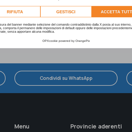
Manutenzione e Assistenza
Tecnica- Autoveicoli
RIFIUTA
GESTISCI
ACCETTA TUTT
sura del banner mediante selezione del comando contraddistinto dalla X posta al suo interno, 
a, comporta il permanere delle impostazioni di default oppure delle impostazioni precedentem
nate, senza apportare alcuna modifica.
OPXcookie
powered by
OrangePix
Condividi su WhatsApp
Menu
Provincie aderenti