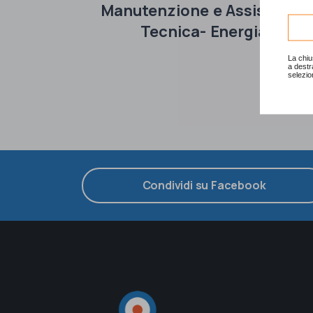
Manutenzione e Assistenza
Tecnica- Energia
La chiu
a destr
selezio
Condividi su Facebook