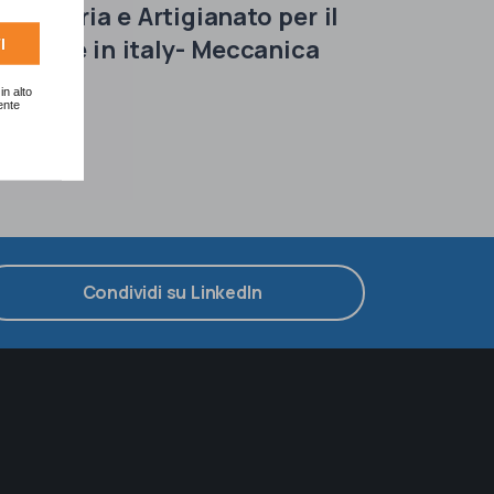
Indust
Industria e Artigianato per il
Made i
Made in italy- Meccanica
I
in alto
ente
Condividi su LinkedIn